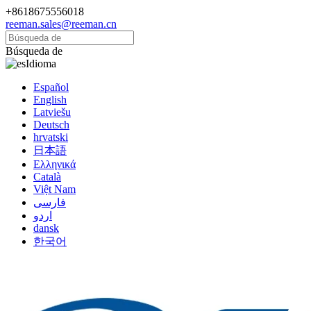
+8618675556018
reeman.sales@reeman.cn
Búsqueda de
Idioma
Español
English
Latviešu
Deutsch
hrvatski
日本語
Ελληνικά
Català
Việt Nam
فارسی
اردو
dansk
한국어