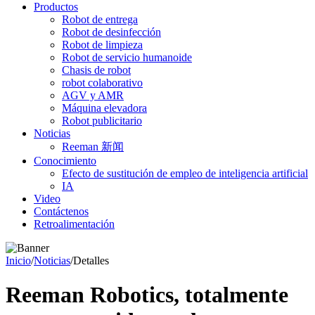
Productos
Robot de entrega
Robot de desinfección
Robot de limpieza
Robot de servicio humanoide
Chasis de robot
robot colaborativo
AGV y AMR
Máquina elevadora
Robot publicitario
Noticias
Reeman 新闻
Conocimiento
Efecto de sustitución de empleo de inteligencia artificial
IA
Video
Contáctenos
Retroalimentación
Inicio
/
Noticias
/
Detalles
Reeman Robotics, totalmente